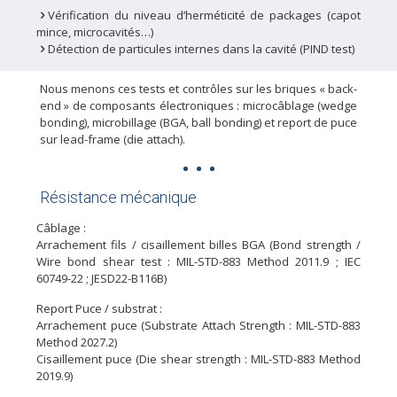
Vérification du niveau d’herméticité de packages (capot
mince, microcavités…)
Détection de particules internes dans la cavité (PIND test)
Nous menons ces tests et contrôles sur les briques « back-
end » de composants électroniques : microcâblage (wedge
bonding), microbillage (BGA, ball bonding) et report de puce
sur lead-frame (die attach).
Résistance mécanique
Câblage :
Arrachement fils / cisaillement billes BGA (Bond strength /
Wire bond shear test : MIL-STD-883 Method 2011.9 ; IEC
60749-22 ; JESD22-B116B)
Report Puce / substrat :
Arrachement puce (Substrate Attach Strength : MIL-STD-883
Method 2027.2)
Cisaillement puce (Die shear strength : MIL-STD-883 Method
2019.9)