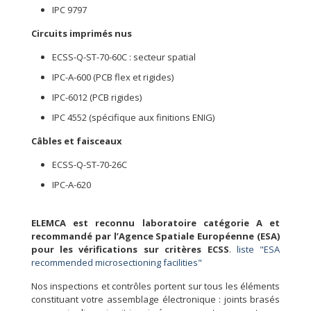
IPC 9797
Circuits imprimés nus
ECSS-Q-ST-70-60C : secteur spatial
IPC-A-600 (PCB flex et rigides)
IPC-6012 (PCB rigides)
IPC 4552 (spécifique aux finitions ENIG)
Câbles et faisceaux
ECSS-Q-ST-70-26C
IPC-A-620
ELEMCA est reconnu laboratoire catégorie A et
recommandé par l’Agence Spatiale Européenne (ESA)
pour les vérifications sur critères ECSS
.
liste "ESA
recommended microsectioning facilities"
Nos inspections et contrôles portent sur tous les éléments
constituant votre assemblage électronique : joints brasés